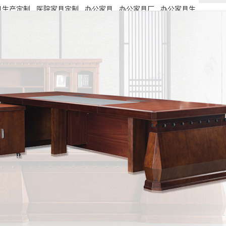
具生产定制
医院家具定制
办公家具
办公家具厂
办公家具生
讯动态