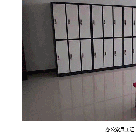
办公家具工程