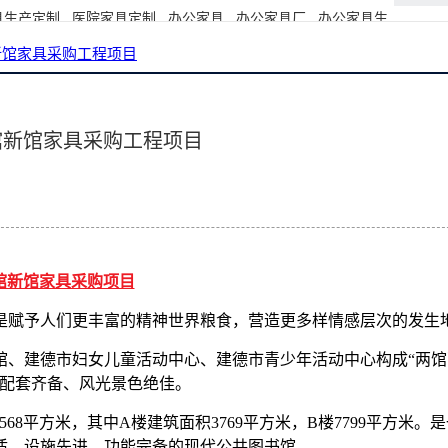
具生产定制
医院家具定制
办公家具
办公家具厂
办公家具生
新馆家具采购工程项目
讯动态
馆新馆家具采购工程项目
馆新馆家具采购项目
是赋予人们更丰富的精神世界粮食，营造更多样情感层次的发生
馆、建德市妇女儿童活动中心、建德市青少年活动中心构成“两馆
边配套齐备、风光景色绝佳。
568
平方米，其中
A
楼建筑面积
3769
平方米，
B
楼
7799
平方米。是
适、设施先进、功能完备的现代公共图书馆。