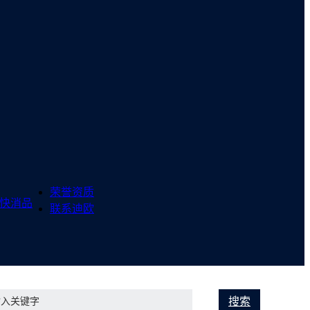
荣誉资质
快消品
联系迪欧
搜索