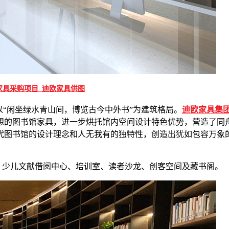
家具采购项目_迪欧家具供图
以“闲坐绿水青山间，博览古今中外书”为建筑格局。
迪欧家具集
想的图书馆家具，进一步烘托馆内空间设计特色优势，营造了同
代图书馆的设计理念和人无我有的独特性，创造出犹如包容万象
、少儿文献借阅中心、培训室、读者沙龙、创客空间及藏书阁。