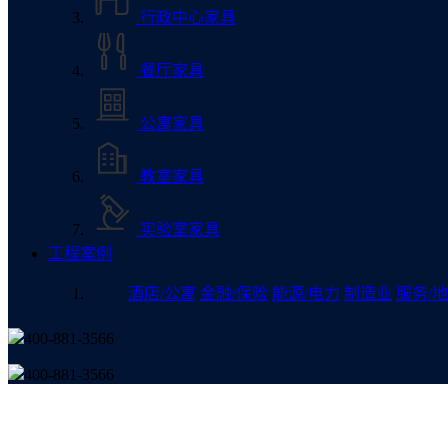
行政中心家具
餐厅家具
公寓家具
教室家具
实验室家具
工程案例
酒店/公寓
金融/保险
能源/电力
制造业
服务/地
400-881-3566
400-881-3566