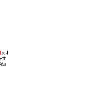
团
设计
舟共
的知