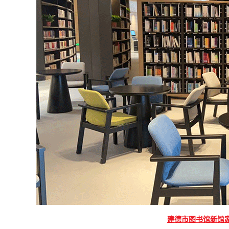
建德市图书馆新馆