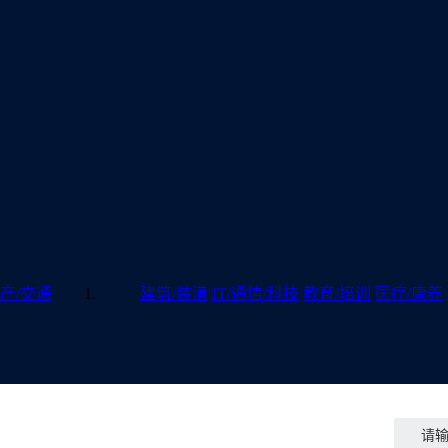
产/交通
建筑/装潢
IT/通信/科技
教育/培训
医疗/康养