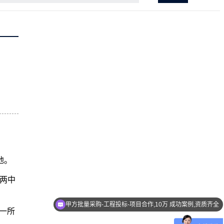
地。
两中
年产值近30亿品牌，全国2000多网点，免费量尺，包运输安装
一所