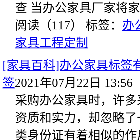
查 当办公家具厂家将
阅读（117）
标签：
办
家具工程定制
[家具百科]办公家具标签
签
2021年07月22日 13:56
采购办公家具时，许多
资质和实力，却忽略了
类身份证有着相似的作