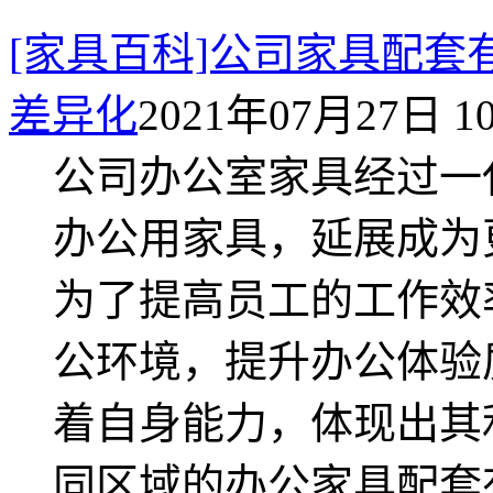
[家具百科]公司家具配套
差异化
2021年07月27日 10
公司办公室家具经过一
办公用家具，延展成为
为了提高员工的工作效
公环境，提升办公体验
着自身能力，体现出其
同区域的办公家具配套