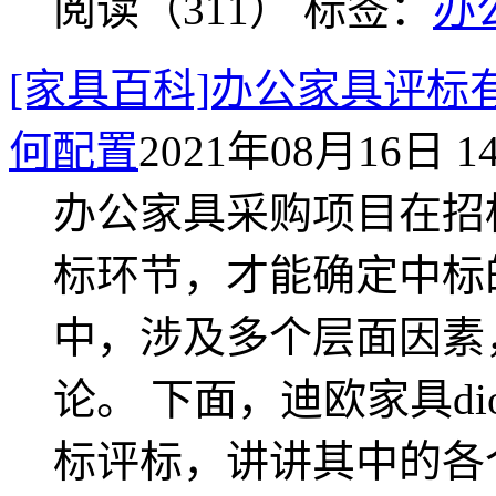
阅读（311）
标签：
办
[家具百科]办公家具评标
何配置
2021年08月16日 14
办公家具采购项目在招
标环节，才能确定中标
中，涉及多个层面因素
论。 下面，迪欧家具di
标评标，讲讲其中的各