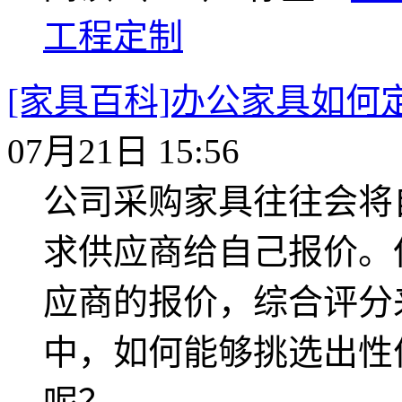
工程定制
[家具百科]办公家具如何
07月21日 15:56
公司采购家具往往会将
求供应商给自己报价。
应商的报价，综合评分
中，如何能够挑选出性