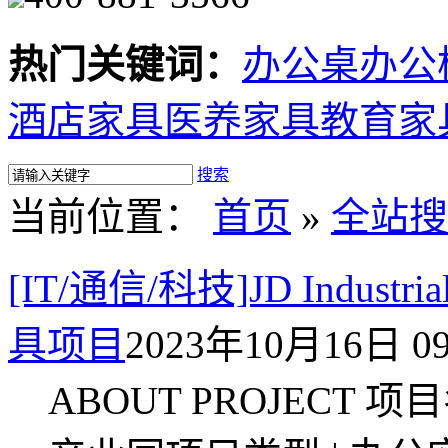
热门关键词：
办公桌
办公
酒店家具
医养家具
教育家
搜索
当前位置：
首页
»
全站搜
[IT/通信/科技]JD Indus
具项目
2023年10月16日 09
ABOUT PROJECT