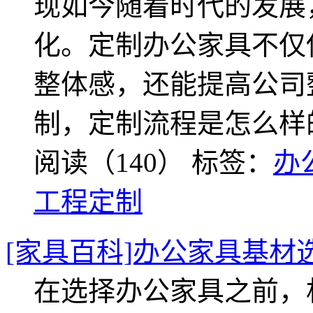
现如今随着时代的发展
化。定制办公家具不仅
整体感，还能提高公司
制，定制流程是怎么样
阅读（140）
标签：
办
工程定制
[家具百科]办公家具基材
在选择办公家具之前，