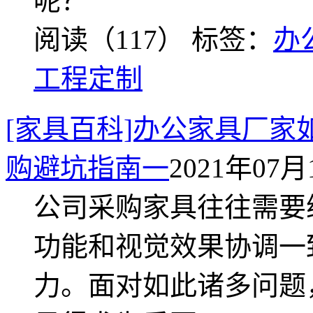
呢？
阅读（117）
标签：
办
工程定制
[家具百科]办公家具厂家
购避坑指南一
2021年07月1
公司采购家具往往需要
功能和视觉效果协调一
力。面对如此诸多问题