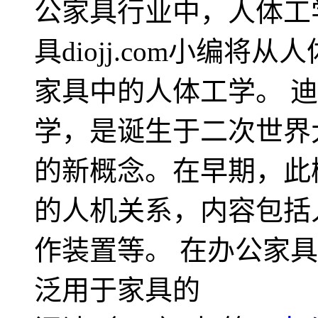
公家具行业中，人体工
具diojj.com小编
家具中的人体工学。 迪欧家
学，是诞生于二次世界
的新概念。在早期，此
的人机关系，内容包括
作装置等。 在办公家
泛用于家具的