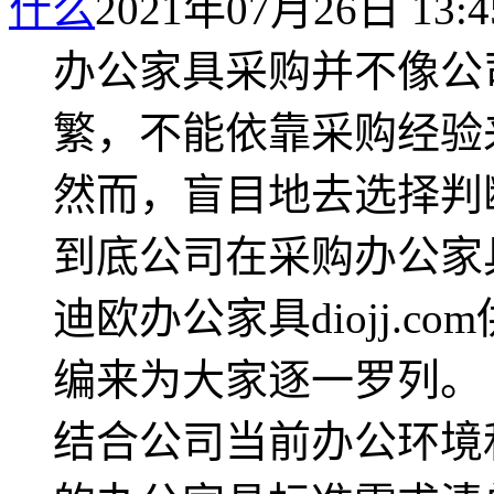
什么
2021年07月26日 13:4
办公家具采购并不像公
繁，不能依靠采购经验
然而，盲目地去选择判
到底公司在采购办公家
迪欧办公家具diojj.com
编来为大家逐一罗列。 
结合公司当前办公环境