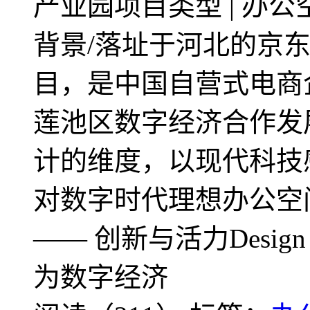
产业园项目类型 | 办
背景/落址于河北的京
目，是中国自营式电商
莲池区数字经济合作发
计的维度，以现代科技
对数字时代理想办公空
—— 创新与活力Design 
为数字经济