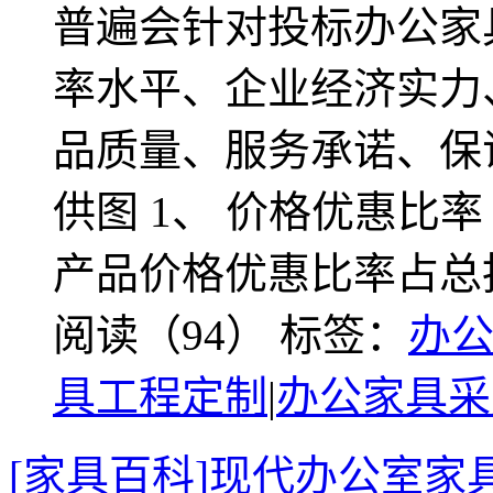
普遍会针对投标办公家
率水平、企业经济实力
品质量、服务承诺、保证措
供图 1、 价格优惠比
产品价格优惠比率占总
阅读（94）
标签：
办
具工程定制
|
办公家具采
[家具百科]现代办公室