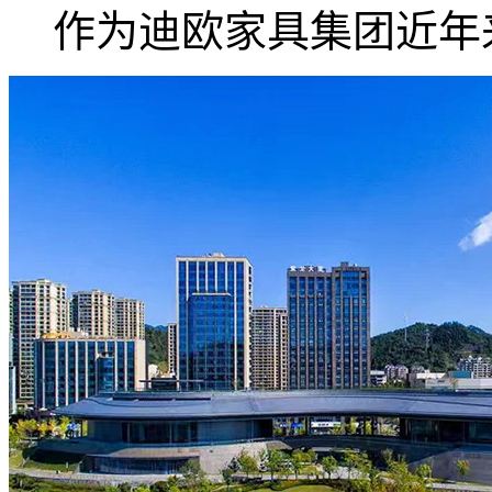
作为迪欧家具集团近年来.