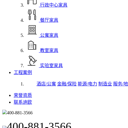
行政中心家具
餐厅家具
公寓家具
教室家具
实验室家具
工程案例
酒店/公寓
金融/保险
能源/电力
制造业
服务/地
荣誉资质
联系迪欧
400-881-3566
400-881-3566