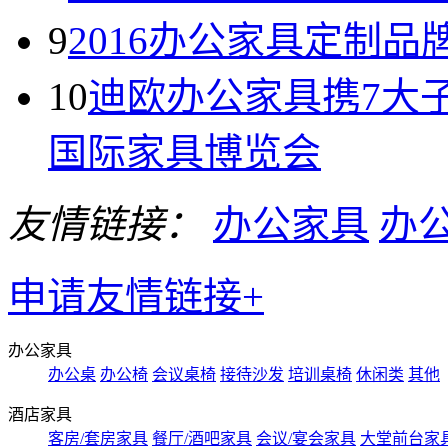
9
2016办公家具定制
10
迪欧办公家具携7大
国际家具博览会
友情链接：
办公家具
办
申请友情链接+
办公家具
办公桌
办公椅
会议桌椅
接待沙发
培训桌椅
休闲类
其他
酒店家具
客房/套房家具
餐厅/酒吧家具
会议/宴会家具
大堂前台家