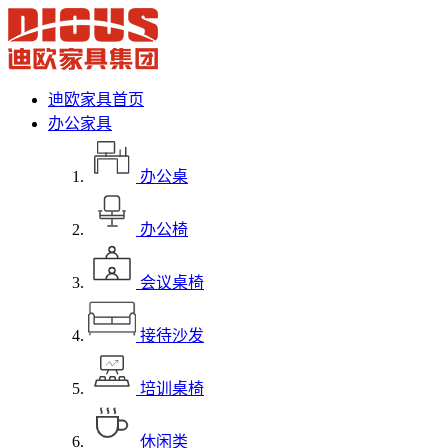
迪欧家具首页
办公家具
办公桌
办公椅
会议桌椅
接待沙发
培训桌椅
休闲类