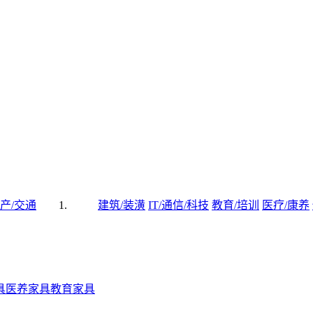
产/交通
建筑/装潢
IT/通信/科技
教育/培训
医疗/康养
具
医养家具
教育家具