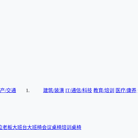
产/交通
建筑/装潢
IT/通信/科技
教育/培训
医疗/康养
位
老板大班台
大班椅
会议桌椅
培训桌椅