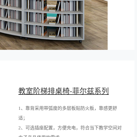
教室阶梯排桌椅-菲尔兹系列
1、靠背采用带弧度的多层板贴防火板，靠感更舒
适；
2、可选插座配置，方便充电，符合当下教学空间对