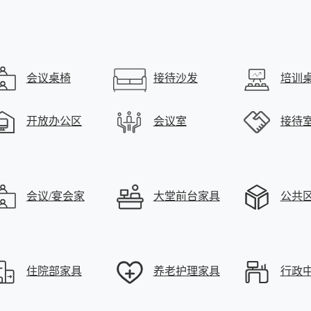
会议桌椅
接待沙发
培训
开放办公区
会议室
接待
会议/宴会家
大堂前台家具
公共
具
住院部家具
养老护理家具
行政