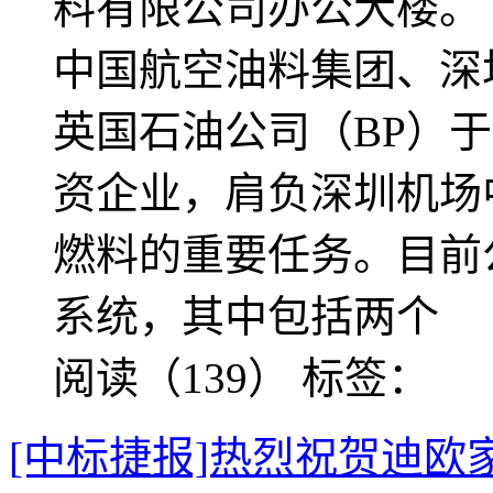
料有限公司办公大楼。
中国航空油料集团、深
英国石油公司（BP）于
资企业，肩负深圳机场
燃料的重要任务。目前
系统，其中包括两个
阅读（139）
标签：
[中标捷报]热烈祝贺迪欧