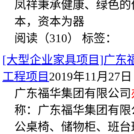
凤祥秉承健康、绿色的
本，资本为器
阅读（310）
标签：
[大型企业家具项目]广东
工程项目
2019年11月27日 
广东福华集团有限公司
称：广东福华集团有限
公桌椅、储物柜、班台