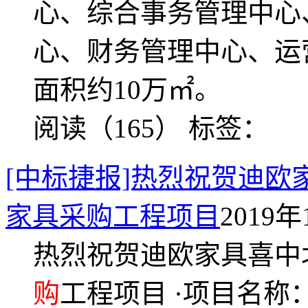
心、综合事务管理中心
心、财务管理中心、运
面积约10万㎡。
阅读（165）
标签：
[中标捷报]热烈祝贺迪
家具采购工程项目
2019年
热烈祝贺迪欧家具喜中
购
工程项目 ·项目名称