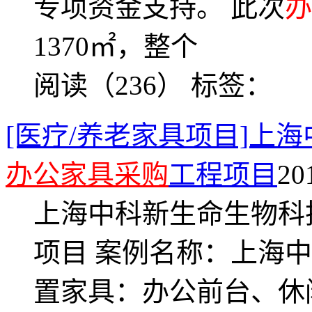
专项资金支持。 此次
办
1370㎡，整个
阅读（236）
标签：
[医疗/养老家具项目]上
办公家具采购
工程项目
20
上海中科新生命生物科
项目 案例名称：上海
置家具：办公前台、休