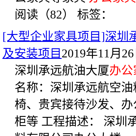
阅读（82）
标签：
[大型企业家具项目]深圳
及安装项目
2019年11月26日
深圳承远航油大厦
办公
名称：深圳承远航空油
椅、贵宾接待沙发、办
柜等 工程描述： 深