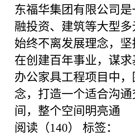
东福华集团有限公司是
融投资、建筑等大型多
始终不离发展理念，坚
在创建百年事业，谋求
办公家具工程项目中，
念，打造一个适合沟通
间，整个空间明亮通
阅读（140）
标签：