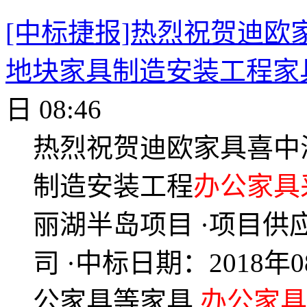
[中标捷报]热烈祝贺迪欧
地块家具制造安装工程家
日 08:46
热烈祝贺迪欧家具喜中
制造安装工程
办公家具
丽湖半岛项目 ·项目
司 ·中标日期：2018
公家具等家具
办公家具