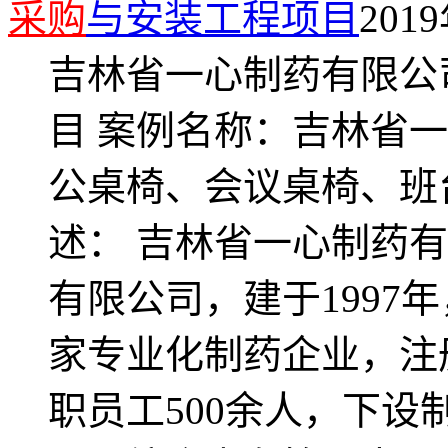
采购
与安装工程项目
2019
吉林省一心制药有限公
目 案例名称：吉林省
公桌椅、会议桌椅、班
述： 吉林省一心制药
有限公司，建于1997
家专业化制药企业，注
职员工500余人，下