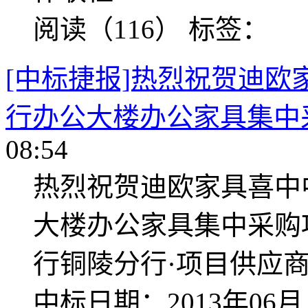
阅读（116）
标签：
[中标捷报]热烈祝贺迪
行办公大楼办公家具集中
08:54
热烈祝贺迪欧家具喜中
大楼办公家具集中采购
行铜陵分行·项目供应
中标日期：2013年06