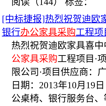
阅读（144）
标签：
[中标捷报]热烈祝贺迪
银行
办公家具采购
工程项
热烈祝贺迪欧家具喜中
公家具采购
工程项目·
限公司·项目供应商：
日期：2013年10月1
公桌椅、银行服务台、