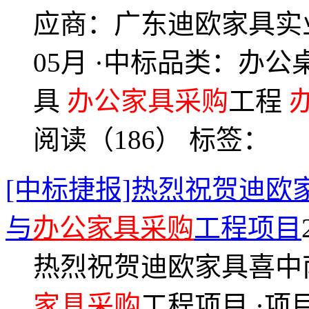
应商：广东迪欧家具实业
05月 ·中标品类：办
具
办公家具采购
工程
阅读（186）
标签：
[中标捷报]热烈祝贺迪
与
办公家具采购
工程项目
热烈祝贺迪欧家具喜中
家具采购
工程项目 ·